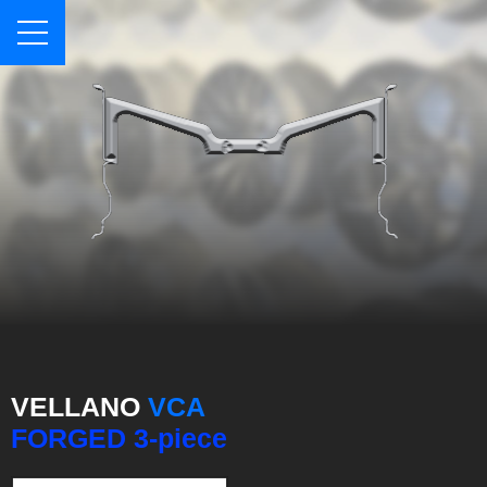
VELLANO
VCA
FORGED 3-piece